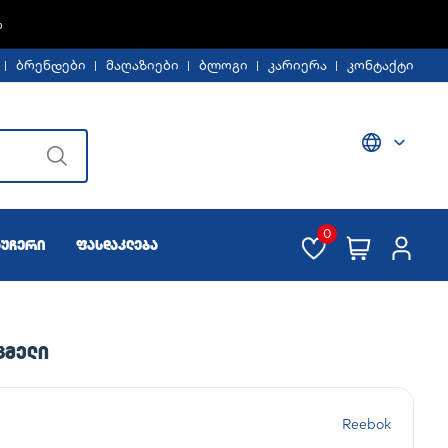
Ე -30%
ბრენდები
მაღაზიები
ბლოგი
კარიერა
კონტაქტი
0
აუჩერი
ფასდაკლება
ᲪᲛᲔᲚᲘ
Reebok