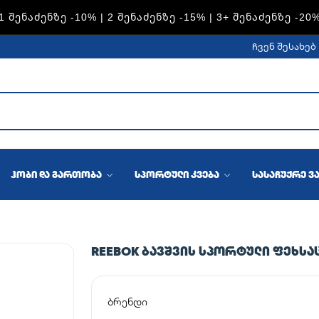
S — 1 ᲨᲔᲜᲐᲫᲔᲜᲖᲔ -15% | 2 ᲨᲔᲜᲐᲫᲔᲜᲖᲔ -20% | 3+ ᲨᲔᲜᲐᲫᲔᲜᲖ
ჩვენ შესახებ
ჰობი და გართობა
სპორტული კვება
სასაჩუქრე ვ
REEBOK ᲑᲐᲕᲨᲕᲘᲡ ᲡᲞᲝᲠᲢᲣᲚᲘ ᲤᲔᲮᲡᲐ
ბრენდი