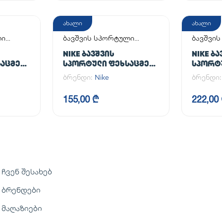
ახალი
ახალი
ლი
ბავშვის სპორტული
ბავშვი
ფეხსაცმელი
ფეხსაც
NIKE ᲑᲐᲕᲨᲕᲘᲡ
NIKE ᲑᲐ
ᲐᲪᲛᲔᲚᲘ
ᲡᲞᲝᲠᲢᲣᲚᲘ ᲤᲔᲮᲡᲐᲪᲛᲔᲚᲘ
ᲡᲞᲝᲠᲢ
S)
NIKE OMNI MULTI-COURT
COURT
ბრენდი:
Nike
ბრენდი
(PS)
RECRAFT
155,00 ₾
222,00
ჩვენ შესახებ
ბრენდები
მაღაზიები