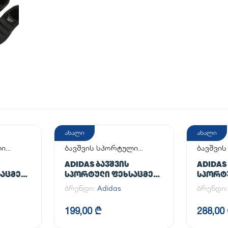
ახალი
ახალი
ლი
ბავშვის სპორტული
ბავშვი
ფეხსაცმელი
ფეხსაც
ADIDAS ᲑᲐᲕᲨᲕᲘᲡ
ADIDAS
ᲐᲪᲛᲔᲚᲘ
ᲡᲞᲝᲠᲢᲣᲚᲘ ᲤᲔᲮᲡᲐᲪᲛᲔᲚᲘ
ᲡᲞᲝᲠᲢ
SAMBA CRIB
HANDBA
ბრენდი:
Adidas
ბრენდი
199,00 ₾
288,00