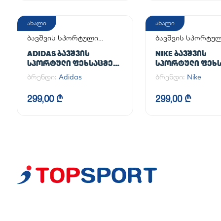
ახალი
ახალი
ბავშვის სპორტული
ბავშვის სპორტუ
ფეხსაცმელი
ფეხსაცმელი
ADIDAS ᲑᲐᲕᲨᲕᲘᲡ
NIKE ᲑᲐᲕᲨᲕᲘᲡ
ᲡᲞᲝᲠᲢᲣᲚᲘ ᲤᲔᲮᲡᲐᲪᲛᲔᲚᲘ
ᲡᲞᲝᲠᲢᲣᲚᲘ ᲤᲔᲮᲡ
SUPERSTAR II CF C
AIR FORCE 1 LE (G
ბრენდი:
Adidas
ბრენდი:
Nike
299,00 ₾
299,00 ₾