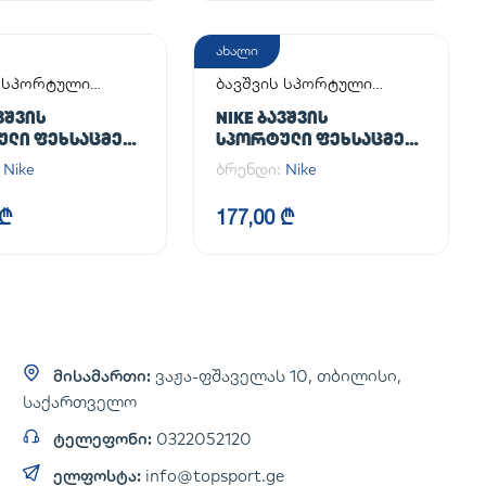
ახალი
ს სპორტული
ბავშვის სპორტული
მელი
ფეხსაცმელი
ᲕᲨᲕᲘᲡ
NIKE ᲑᲐᲕᲨᲕᲘᲡ
ᲣᲚᲘ ᲤᲔᲮᲡᲐᲪᲛᲔᲚᲘ
ᲡᲞᲝᲠᲢᲣᲚᲘ ᲤᲔᲮᲡᲐᲪᲛᲔᲚᲘ
 BOROUGH LOW
COURT BOROUGH LOW
:
Nike
ბრენდი:
Nike
 (GS)
RECRAFT (PS)
 ₾
177,00 ₾
მისამართი:
ვაჟა-ფშაველას 10, თბილისი,
საქართველო
ტელეფონი:
0322052120
ელფოსტა:
info@topsport.ge