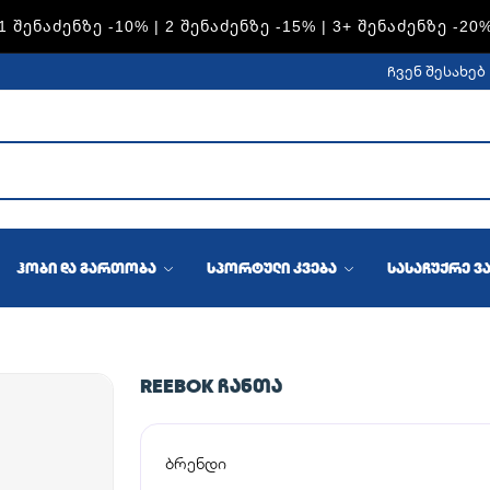
S — 1 ᲨᲔᲜᲐᲫᲔᲜᲖᲔ -15% | 2 ᲨᲔᲜᲐᲫᲔᲜᲖᲔ -20% | 3+ ᲨᲔᲜᲐᲫᲔᲜᲖ
ჩვენ შესახებ
ჰობი და გართობა
სპორტული კვება
სასაჩუქრე ვ
REEBOK ᲩᲐᲜᲗᲐ
ბრენდი