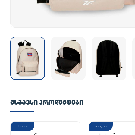
ᲛᲡᲒᲐᲕᲡᲘ ᲞᲠᲝᲓᲣᲥᲢᲔᲑᲘ
ახალი
ახალი