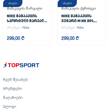
ახალი
ახალი
მამაკაცის შარვალი
მამაკაცის ქურთუკი
NIKE ᲛᲐᲛᲐᲙᲐᲪᲘᲡ
NIKE ᲛᲐᲛᲐᲙᲐᲪᲘᲡ
ᲡᲞᲝᲠᲢᲣᲚᲘ ᲨᲐᲠᲕᲐᲚᲘ
ᲯᲔᲛᲞᲠᲘ M NK RPL
M NK DF UNLIMITED
UNLIMITED JKT
ბრენდი:
Nike
ბრენდი:
Nike
PANT TPR
299,00 ₾
299,00 ₾
ჩვენ შესახებ
ბრენდები
მაღაზიები
ბლოგი