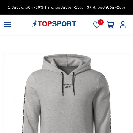
ADIDAS — 1 ᲨᲔᲜᲐᲫᲔᲜᲖᲔ -15% | 2 ᲨᲔᲜᲐᲫᲔᲜᲖᲔ -20% | 3+
ᲨᲔᲜᲐᲫᲔᲜᲖᲔ -30%
0