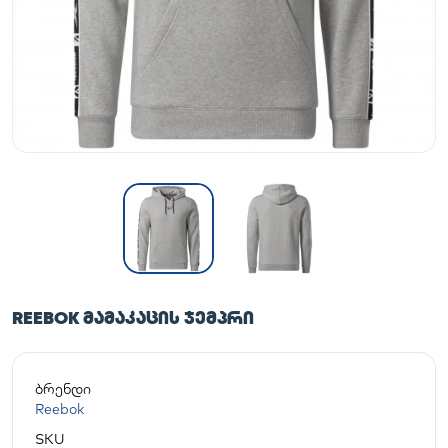
REEBOK ᲛᲐᲛᲐᲙᲐᲪᲘᲡ ᲯᲔᲛᲞᲠᲘ
ბრენდი
Reebok
SKU