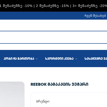
S — 1 ᲨᲔᲜᲐᲫᲔᲜᲖᲔ -15% | 2 ᲨᲔᲜᲐᲫᲔᲜᲖᲔ -20% | 3+ ᲨᲔᲜᲐᲫᲔᲜᲖ
ჩვენ შესახებ
ჰობი და გართობა
სპორტული კვება
სასაჩუქრე ვ
REEBOK ᲛᲐᲛᲐᲙᲐᲪᲘᲡ ᲯᲔᲛᲞᲠᲘ
ბრენდი