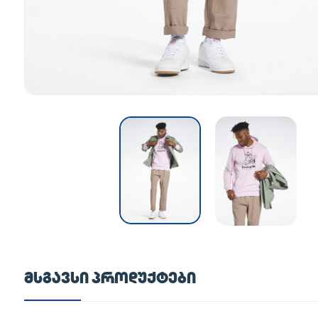
ᲛᲡᲒᲐᲕᲡᲘ ᲞᲠᲝᲓᲣᲥᲢᲔᲑᲘ