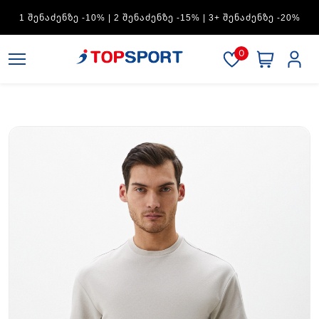
ADIDAS — 1 ᲨᲔᲜᲐᲫᲔᲜᲖᲔ -15% | 2 ᲨᲔᲜᲐᲫᲔᲜᲖᲔ -20% | 3+
ᲨᲔᲜᲐᲫᲔᲜᲖᲔ -30%
0