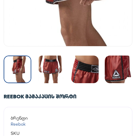
REEBOK ᲛᲐᲛᲐᲙᲐᲪᲘᲡ ᲨᲝᲠᲢᲘ
ბრენდი
Reebok
SKU