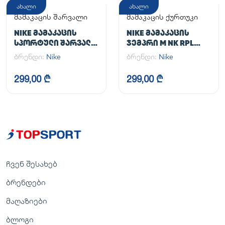
ახალი
ახალი
მამაკაცის შარვალი
მამაკაცის ქურთუკი
NIKE ᲛᲐᲛᲐᲙᲐᲪᲘᲡ
NIKE ᲛᲐᲛᲐᲙᲐᲪᲘᲡ
ᲡᲞᲝᲠᲢᲣᲚᲘ ᲨᲐᲠᲕᲐᲚᲘ
ᲯᲔᲛᲞᲠᲘ M NK RPL
M NK DF UNLIMITED
UNLIMITED JKT
ბრენდი:
Nike
ბრენდი:
Nike
PANT TPR
299,00 ₾
299,00 ₾
ჩვენ შესახებ
ბრენდები
მაღაზიები
ბლოგი