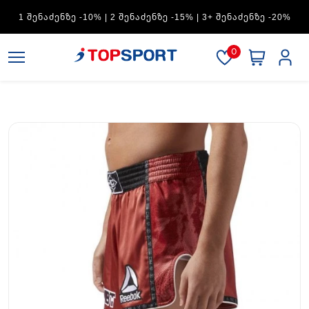
ADIDAS — 1 ᲨᲔᲜᲐᲫᲔᲜᲖᲔ -15% | 2 ᲨᲔᲜᲐᲫᲔᲜᲖᲔ -20% | 3+
ᲨᲔᲜᲐᲫᲔᲜᲖᲔ -30%
0