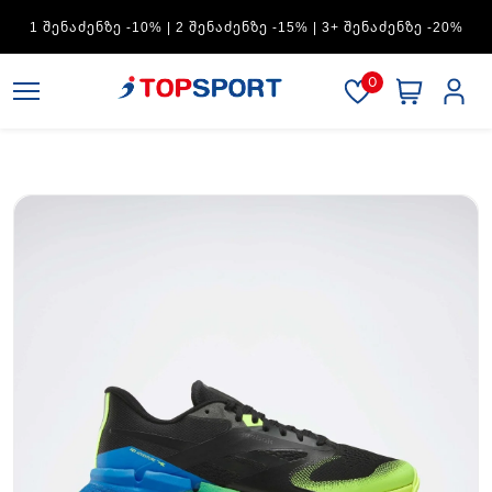
ADIDAS — 1 ᲨᲔᲜᲐᲫᲔᲜᲖᲔ -15% | 2 ᲨᲔᲜᲐᲫᲔᲜᲖᲔ -20% | 3+
ᲨᲔᲜᲐᲫᲔᲜᲖᲔ -30%
0