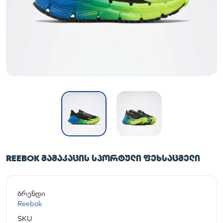
REEBOK ᲛᲐᲛᲐᲙᲐᲪᲘᲡ ᲡᲞᲝᲠᲢᲣᲚᲘ ᲤᲔᲮᲡᲐᲪᲛᲔᲚᲘ
ბრენდი
Reebok
SKU