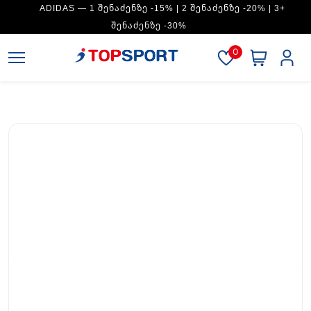
ADIDAS — 1 ᲨᲔᲜᲐᲫᲔᲜᲖᲔ -15% | 2 ᲨᲔᲜᲐᲫᲔᲜᲖᲔ -20% | 3+
ᲨᲔᲜᲐᲫᲔᲜᲖᲔ -30%
0