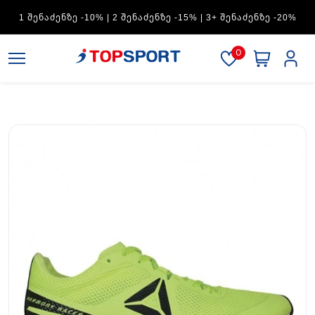
ADIDAS — 1 ᲨᲔᲜᲐᲫᲔᲜᲖᲔ -15% | 2 ᲨᲔᲜᲐᲫᲔᲜᲖᲔ -20% | 3+
ᲨᲔᲜᲐᲫᲔᲜᲖᲔ -30%
0