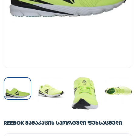
REEBOK ᲛᲐᲛᲐᲙᲐᲪᲘᲡ ᲡᲞᲝᲠᲢᲣᲚᲘ ᲤᲔᲮᲡᲐᲪᲛᲔᲚᲘ