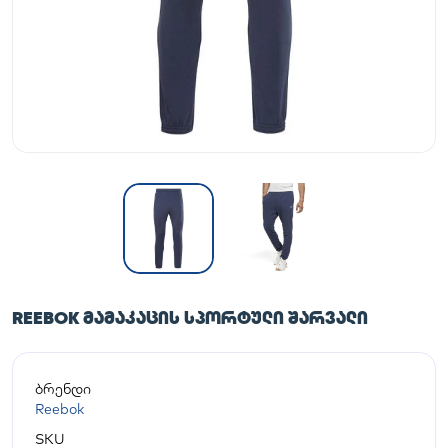
REEBOK ᲛᲐᲛᲐᲙᲐᲪᲘᲡ ᲡᲞᲝᲠᲢᲣᲚᲘ ᲨᲐᲠᲕᲐᲚᲘ
ბრენდი
Reebok
SKU