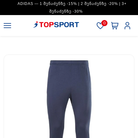
ADIDAS — 1 ᲨᲔᲜᲐᲫᲔᲜᲖᲔ -15% | 2 ᲨᲔᲜᲐᲫᲔᲜᲖᲔ -20% | 3+
ᲨᲔᲜᲐᲫᲔᲜᲖᲔ -30%
0