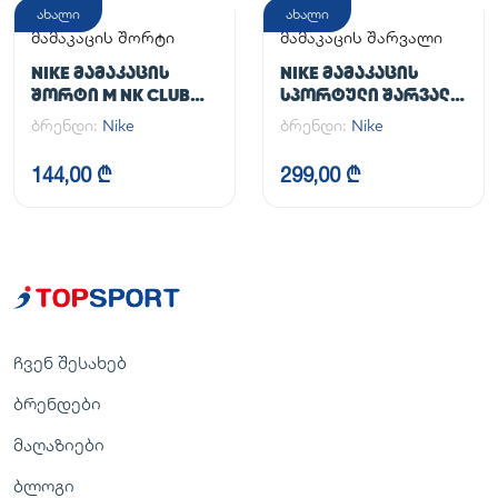
ახალი
ახალი
მამაკაცის შორტი
მამაკაცის შარვალი
NIKE ᲛᲐᲛᲐᲙᲐᲪᲘᲡ
NIKE ᲛᲐᲛᲐᲙᲐᲪᲘᲡ
ᲨᲝᲠᲢᲘ M NK CLUB
ᲡᲞᲝᲠᲢᲣᲚᲘ ᲨᲐᲠᲕᲐᲚᲘ
FLOW SHORT
M NK DF UNLIMITED
ბრენდი:
Nike
ბრენდი:
Nike
PANT TPR
144,00 ₾
299,00 ₾
ჩვენ შესახებ
ბრენდები
მაღაზიები
ბლოგი