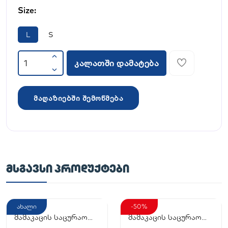
Size:
L
S
კალათში დამატება
მაღაზიებში შემოწმება
ᲛᲡᲒᲐᲕᲡᲘ ᲞᲠᲝᲓᲣᲥᲢᲔᲑᲘ
ახალი
-50%
მამაკაცის საცურაო
მამაკაცის საცურაო
კოსტიუმი
კოსტიუმი