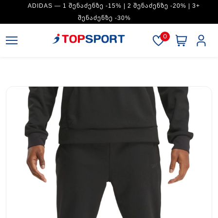
ADIDAS — 1 ᲨᲔᲜᲐᲫᲔᲜᲖᲔ -15% | 2 ᲨᲔᲜᲐᲫᲔᲜᲖᲔ -20% | 3+
ᲨᲔᲜᲐᲫᲔᲜᲖᲔ -30%
0