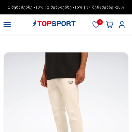
ADIDAS — 1 ᲨᲔᲜᲐᲫᲔᲜᲖᲔ -15% | 2 ᲨᲔᲜᲐᲫᲔᲜᲖᲔ -20% | 3+
ᲨᲔᲜᲐᲫᲔᲜᲖᲔ -30%
0