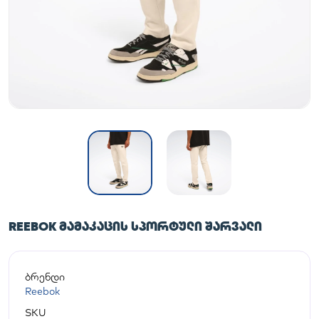
REEBOK ᲛᲐᲛᲐᲙᲐᲪᲘᲡ ᲡᲞᲝᲠᲢᲣᲚᲘ ᲨᲐᲠᲕᲐᲚᲘ
ბრენდი
Reebok
SKU