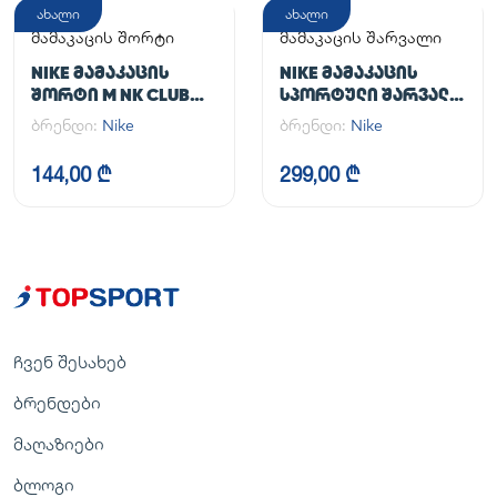
ახალი
ახალი
მამაკაცის შორტი
მამაკაცის შარვალი
NIKE ᲛᲐᲛᲐᲙᲐᲪᲘᲡ
NIKE ᲛᲐᲛᲐᲙᲐᲪᲘᲡ
ᲨᲝᲠᲢᲘ M NK CLUB
ᲡᲞᲝᲠᲢᲣᲚᲘ ᲨᲐᲠᲕᲐᲚᲘ
FLOW SHORT
M NK DF UNLIMITED
ბრენდი:
Nike
ბრენდი:
Nike
PANT TPR
144,00 ₾
299,00 ₾
ჩვენ შესახებ
ბრენდები
მაღაზიები
ბლოგი