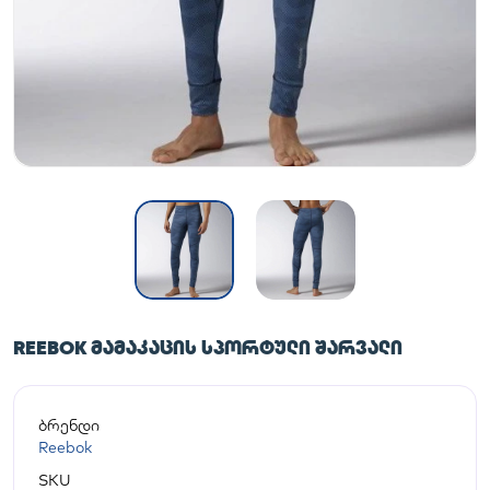
REEBOK ᲛᲐᲛᲐᲙᲐᲪᲘᲡ ᲡᲞᲝᲠᲢᲣᲚᲘ ᲨᲐᲠᲕᲐᲚᲘ
ბრენდი
Reebok
SKU