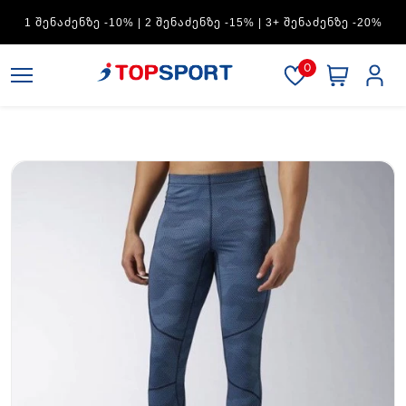
ADIDAS — 1 ᲨᲔᲜᲐᲫᲔᲜᲖᲔ -15% | 2 ᲨᲔᲜᲐᲫᲔᲜᲖᲔ -20% | 3+
ᲨᲔᲜᲐᲫᲔᲜᲖᲔ -30%
0