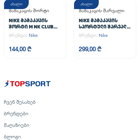
ახალი
ახალი
მამაკაცის შორტი
მამაკაცის შარვალი
NIKE ᲛᲐᲛᲐᲙᲐᲪᲘᲡ
NIKE ᲛᲐᲛᲐᲙᲐᲪᲘᲡ
ᲨᲝᲠᲢᲘ M NK CLUB
ᲡᲞᲝᲠᲢᲣᲚᲘ ᲨᲐᲠᲕᲐᲚᲘ
FLOW SHORT
M NK DF UNLIMITED
ბრენდი:
Nike
ბრენდი:
Nike
PANT TPR
144,00 ₾
299,00 ₾
ჩვენ შესახებ
ბრენდები
მაღაზიები
ბლოგი