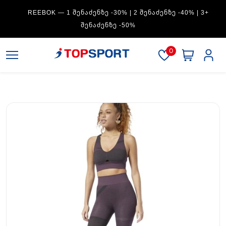
REEBOK — 1 ᲨᲔᲜᲐᲫᲔᲜᲖᲔ -30% | 2 ᲨᲔᲜᲐᲫᲔᲜᲖᲔ -40% | 3+
ᲨᲔᲜᲐᲫᲔᲜᲖᲔ -50%
0