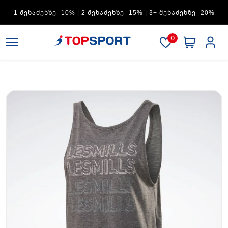
ADIDAS — 1 ᲨᲔᲜᲐᲫᲔᲜᲖᲔ -15% | 2 ᲨᲔᲜᲐᲫᲔᲜᲖᲔ -20% | 3+
ᲨᲔᲜᲐᲫᲔᲜᲖᲔ -30%
0