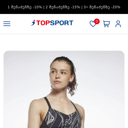
ADIDAS — 1 ᲨᲔᲜᲐᲫᲔᲜᲖᲔ -15% | 2 ᲨᲔᲜᲐᲫᲔᲜᲖᲔ -20% | 3+
ᲨᲔᲜᲐᲫᲔᲜᲖᲔ -30%
0