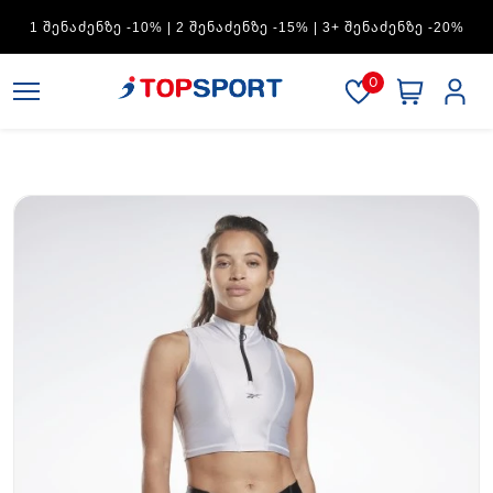
ADIDAS — 1 ᲨᲔᲜᲐᲫᲔᲜᲖᲔ -15% | 2 ᲨᲔᲜᲐᲫᲔᲜᲖᲔ -20% | 3+
ᲨᲔᲜᲐᲫᲔᲜᲖᲔ -30%
0