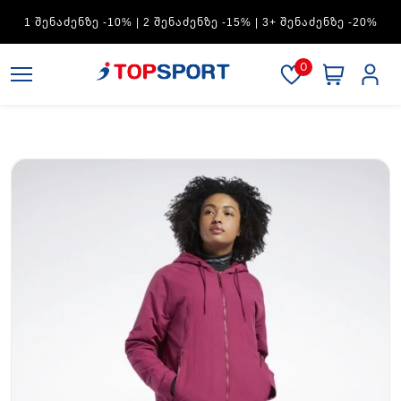
ADIDAS — 1 ᲨᲔᲜᲐᲫᲔᲜᲖᲔ -15% | 2 ᲨᲔᲜᲐᲫᲔᲜᲖᲔ -20% | 3+
ᲨᲔᲜᲐᲫᲔᲜᲖᲔ -30%
0