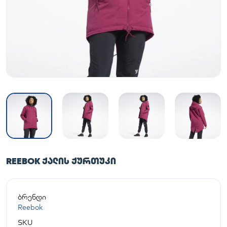
REEBOK ᲥᲐᲚᲘᲡ ᲥᲣᲠᲗᲣᲙᲘ
ბრენდი
Reebok
SKU