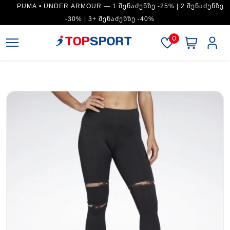
PUMA • UNDER ARMOUR — 1 ᲨᲔᲜᲐᲫᲔᲜᲖᲔ -25% | 2 ᲨᲔᲜᲐᲫᲔᲜᲖᲔ
-30% | 3+ ᲨᲔᲜᲐᲫᲔᲜᲖᲔ -40%
0