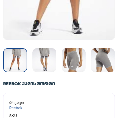
REEBOK ᲥᲐᲚᲘᲡ ᲨᲝᲠᲢᲘ
ბრენდი
Reebok
SKU