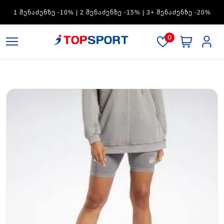
ADIDAS — 1 ᲨᲔᲜᲐᲫᲔᲜᲖᲔ -15% | 2 ᲨᲔᲜᲐᲫᲔᲜᲖᲔ -20% | 3+
ᲨᲔᲜᲐᲫᲔᲜᲖᲔ -30%
0