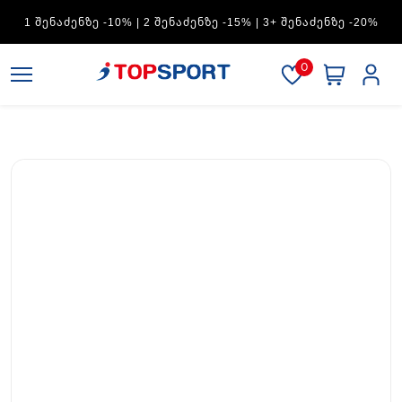
ADIDAS — 1 ᲨᲔᲜᲐᲫᲔᲜᲖᲔ -15% | 2 ᲨᲔᲜᲐᲫᲔᲜᲖᲔ -20% | 3+
ᲨᲔᲜᲐᲫᲔᲜᲖᲔ -30%
0