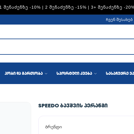
1 ᲨᲔᲜᲐᲫᲔᲜᲖᲔ -10% | 2 ᲨᲔᲜᲐᲫᲔᲜᲖᲔ -15% | 3+ ᲨᲔᲜᲐᲫᲔᲜᲖᲔ -20
ჩვენ შესახებ
ჰობი და გართობა
სპორტული კვება
სასაჩუქრე ვ
SPEEDO ᲑᲐᲕᲨᲕᲘᲡ ᲞᲔᲠᲐᲜᲒᲘ
ბრენდი