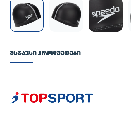
ᲛᲡᲒᲐᲕᲡᲘ ᲞᲠᲝᲓᲣᲥᲢᲔᲑᲘ