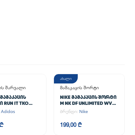
ახალი
ის შარვალი
მამაკაცის შორტი
 ᲛᲐᲛᲐᲙᲐᲪᲘᲡ
NIKE ᲛᲐᲛᲐᲙᲐᲪᲘᲡ ᲨᲝᲠᲢᲘ
 RUN IT TKO
M NK DF UNLIMITED WVN
7IN UL
:
Adidas
ბრენდი:
Nike
 ₾
199,00 ₾