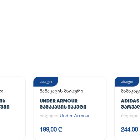
ახალი
ახალი
აო
მამაკაცის მაისური
მამაკაც
ᲘᲡ
UNDER ARMOUR
ADIDAS
ᲘᲣᲛᲘ
ᲛᲐᲛᲐᲙᲐᲪᲘᲡ ᲟᲐᲙᲔᲢᲘ
ᲨᲐᲠᲕᲐᲚᲘ
PANT
ბრენდი:
Under Armour
ბრენდი
199,00 ₾
244,00