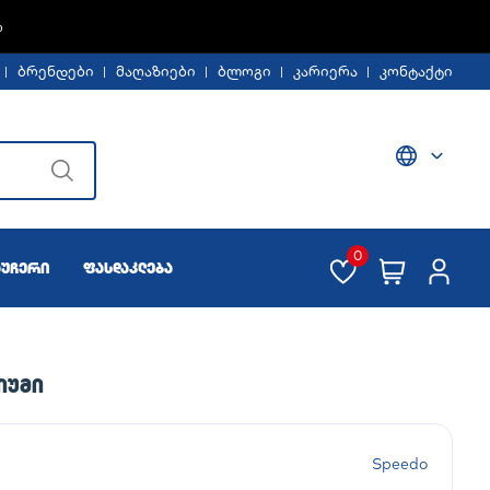
Ე -30%
ბრენდები
მაღაზიები
ბლოგი
კარიერა
კონტაქტი
0
აუჩერი
ფასდაკლება
ᲘᲣᲛᲘ
Speedo