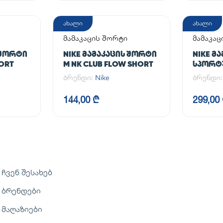
ახალი
ახალი
მამაკაცის შორტი
მამაკაც
 ᲨᲝᲠᲢᲘ
NIKE ᲛᲐᲛᲐᲙᲐᲪᲘᲡ ᲨᲝᲠᲢᲘ
NIKE Მ
HORT
M NK CLUB FLOW SHORT
ᲡᲞᲝᲠᲢᲣ
NK DF U
ბრენდი:
Nike
ბრენდი
TPR
144,00 ₾
299,00
ჩვენ შესახებ
ბრენდები
მაღაზიები