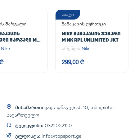
ახალი
ის შარვალი
მამაკაცის ქურთუკი
ᲐᲛᲐᲙᲐᲪᲘᲡ
NIKE ᲛᲐᲛᲐᲙᲐᲪᲘᲡ ᲯᲔᲛᲞᲠᲘ
ᲚᲘ ᲨᲐᲠᲕᲐᲚᲘ M
M NK RPL UNLIMITED JKT
NLIMITED PANT
:
Nike
ბრენდი:
Nike
 ₾
299,00 ₾
მისამართი:
ვაჟა-ფშაველას 10, თბილისი,
საქართველო
ტელეფონი:
0322052120
ელფოსტა:
info@topsport.ge