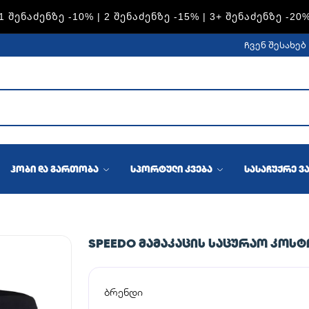
S — 1 ᲨᲔᲜᲐᲫᲔᲜᲖᲔ -15% | 2 ᲨᲔᲜᲐᲫᲔᲜᲖᲔ -20% | 3+ ᲨᲔᲜᲐᲫᲔᲜᲖ
ჩვენ შესახებ
ჰობი და გართობა
სპორტული კვება
სასაჩუქრე ვ
SPEEDO ᲛᲐᲛᲐᲙᲐᲪᲘᲡ ᲡᲐᲪᲣᲠᲐᲝ ᲙᲝᲡᲢ
ბრენდი