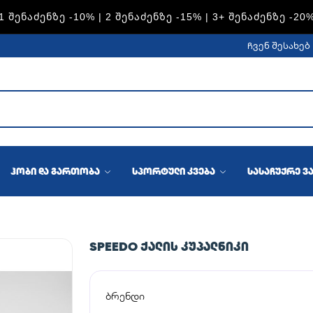
S — 1 ᲨᲔᲜᲐᲫᲔᲜᲖᲔ -15% | 2 ᲨᲔᲜᲐᲫᲔᲜᲖᲔ -20% | 3+ ᲨᲔᲜᲐᲫᲔᲜᲖ
ჩვენ შესახებ
ჰობი და გართობა
სპორტული კვება
სასაჩუქრე ვ
SPEEDO ᲥᲐᲚᲘᲡ ᲙᲣᲞᲐᲚᲜᲘᲙᲘ
ბრენდი