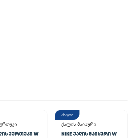
ახალი
ქურთუკი
ქალის მაისური
ᲐᲚᲘᲡ ᲥᲣᲠᲗᲣᲙᲘ W
NIKE ᲥᲐᲚᲘᲡ ᲛᲐᲘᲡᲣᲠᲘ W