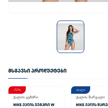
ᲛᲡᲒᲐᲕᲡᲘ ᲞᲠᲝᲓᲣᲥᲢᲔᲑᲘ
-70%
ახალი
ქალის ჯემპრი
ქალის შარვალი
NIKE ᲥᲐᲚᲘᲡ ᲯᲔᲛᲞᲠᲘ W
NIKE ᲥᲐᲚᲘᲡ ᲨᲐᲠ