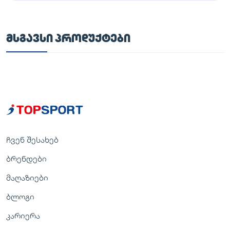
ᲛᲡᲒᲐᲕᲡᲘ ᲞᲠᲝᲓᲣᲥᲢᲔᲑᲘ
ჩვენ შესახებ
ბრენდები
მაღაზიები
ბლოგი
კარიერა