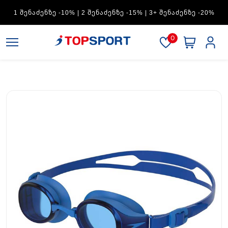
1 ᲨᲔᲜᲐᲫᲔᲜᲖᲔ -10% | 2 ᲨᲔᲜᲐᲫᲔᲜᲖᲔ -15% | 3+ ᲨᲔᲜᲐᲫᲔᲜᲖᲔ -20%
0