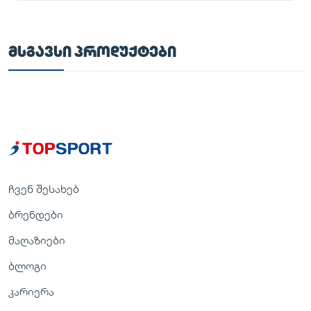
ᲛᲡᲒᲐᲕᲡᲘ ᲞᲠᲝᲓᲣᲥᲢᲔᲑᲘ
ჩვენ შესახებ
ბრენდები
მაღაზიები
ბლოგი
კარიერა