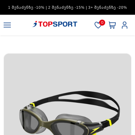
1 ᲨᲔᲜᲐᲫᲔᲜᲖᲔ -10% | 2 ᲨᲔᲜᲐᲫᲔᲜᲖᲔ -15% | 3+ ᲨᲔᲜᲐᲫᲔᲜᲖᲔ -20%
0