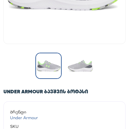
UNDER ARMOUR ᲑᲐᲕᲨᲕᲘᲡ ᲑᲝᲢᲐᲡᲘ
ბრენდი
Under Armour
SKU