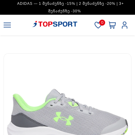
ADIDAS — 1 ᲨᲔᲜᲐᲫᲔᲜᲖᲔ -15% | 2 ᲨᲔᲜᲐᲫᲔᲜᲖᲔ -20% | 3+
ᲨᲔᲜᲐᲫᲔᲜᲖᲔ -30%
0