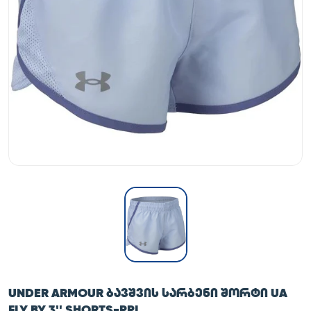
UNDER ARMOUR ᲑᲐᲕᲨᲕᲘᲡ ᲡᲐᲠᲑᲔᲜᲘ ᲨᲝᲠᲢᲘ UA
FLY BY 3'' SHORTS-PPL