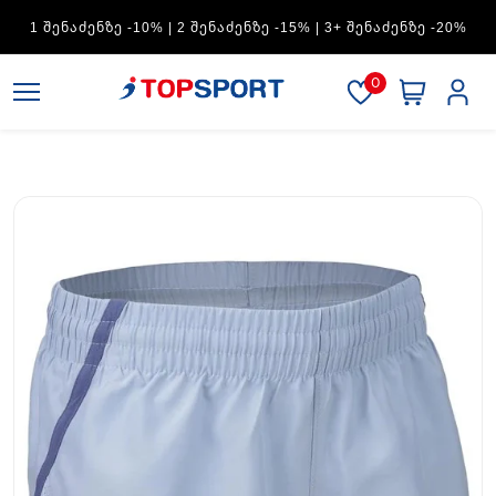
ADIDAS — 1 ᲨᲔᲜᲐᲫᲔᲜᲖᲔ -15% | 2 ᲨᲔᲜᲐᲫᲔᲜᲖᲔ -20% | 3+
ᲨᲔᲜᲐᲫᲔᲜᲖᲔ -30%
0