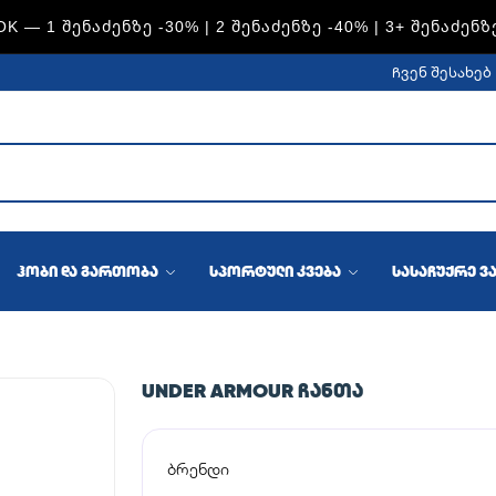
K — 1 ᲨᲔᲜᲐᲫᲔᲜᲖᲔ -30% | 2 ᲨᲔᲜᲐᲫᲔᲜᲖᲔ -40% | 3+ ᲨᲔᲜᲐᲫᲔᲜᲖ
ჩვენ შესახებ
ჰობი და გართობა
სპორტული კვება
სასაჩუქრე ვ
UNDER ARMOUR ᲩᲐᲜᲗᲐ
ბრენდი