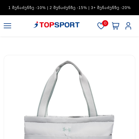
ADIDAS — 1 ᲨᲔᲜᲐᲫᲔᲜᲖᲔ -15% | 2 ᲨᲔᲜᲐᲫᲔᲜᲖᲔ -20% | 3+
ᲨᲔᲜᲐᲫᲔᲜᲖᲔ -30%
0