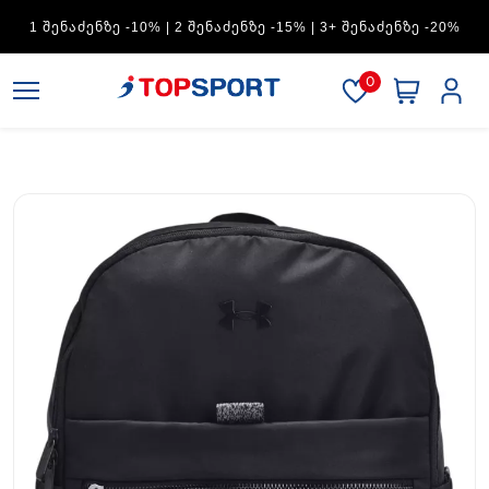
ADIDAS — 1 ᲨᲔᲜᲐᲫᲔᲜᲖᲔ -15% | 2 ᲨᲔᲜᲐᲫᲔᲜᲖᲔ -20% | 3+
ᲨᲔᲜᲐᲫᲔᲜᲖᲔ -30%
0