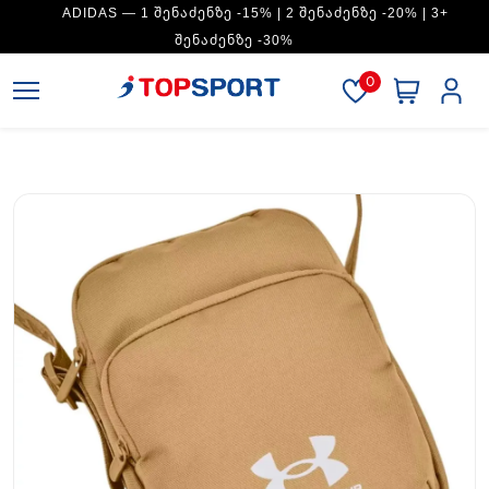
ADIDAS — 1 ᲨᲔᲜᲐᲫᲔᲜᲖᲔ -15% | 2 ᲨᲔᲜᲐᲫᲔᲜᲖᲔ -20% | 3+
ᲨᲔᲜᲐᲫᲔᲜᲖᲔ -30%
0