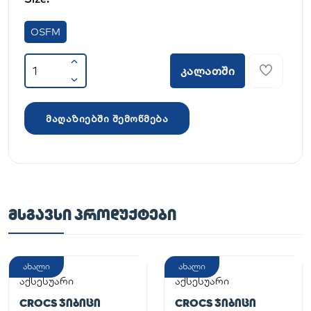
OSFM
კალათში
მაღაზიებში შემოწმება
ᲛᲡᲒᲐᲕᲡᲘ ᲞᲠᲝᲓᲣᲥᲢᲔᲑᲘ
ახალი
ახალი
აქსესუარი
აქსესუარი
CROCS ᲯᲘᲑᲘᲪᲘ
CROCS ᲯᲘᲑᲘᲪᲘ