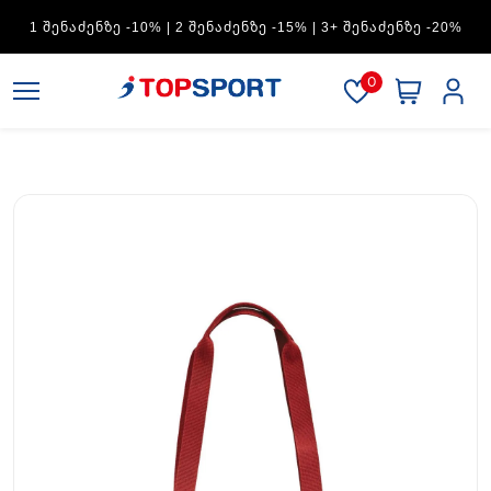
ADIDAS — 1 ᲨᲔᲜᲐᲫᲔᲜᲖᲔ -15% | 2 ᲨᲔᲜᲐᲫᲔᲜᲖᲔ -20% | 3+
ᲨᲔᲜᲐᲫᲔᲜᲖᲔ -30%
0