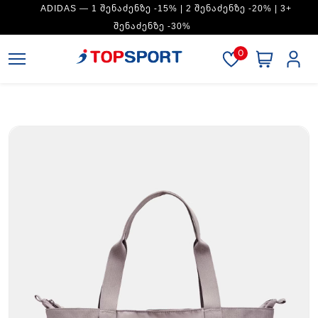
ADIDAS — 1 ᲨᲔᲜᲐᲫᲔᲜᲖᲔ -15% | 2 ᲨᲔᲜᲐᲫᲔᲜᲖᲔ -20% | 3+
ᲨᲔᲜᲐᲫᲔᲜᲖᲔ -30%
0