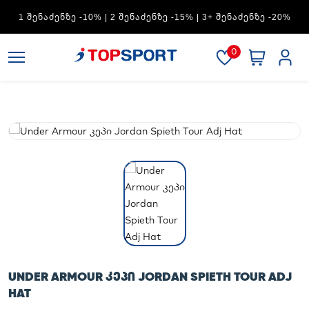
ADIDAS — 1 ᲨᲔᲜᲐᲫᲔᲜᲖᲔ -15% | 2 ᲨᲔᲜᲐᲫᲔᲜᲖᲔ -20% | 3+
ᲨᲔᲜᲐᲫᲔᲜᲖᲔ -30%
0
UNDER ARMOUR ᲙᲔᲞᲘ JORDAN SPIETH TOUR ADJ
HAT