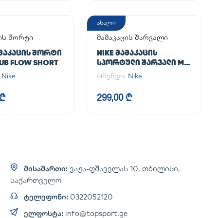
ახალი
ის შორტი
მამაკაცის შარვალი
ᲐᲛᲐᲙᲐᲪᲘᲡ ᲨᲝᲠᲢᲘ
NIKE ᲛᲐᲛᲐᲙᲐᲪᲘᲡ
LUB FLOW SHORT
ᲡᲞᲝᲠᲢᲣᲚᲘ ᲨᲐᲠᲕᲐᲚᲘ M
NK DF UNLIMITED PANT
:
Nike
ბრენდი:
Nike
TPR
 ₾
299,00 ₾
მისამართი:
ვაჟა-ფშაველას 10, თბილისი,
საქართველო
ტელეფონი:
0322052120
ელფოსტა:
info@topsport.ge