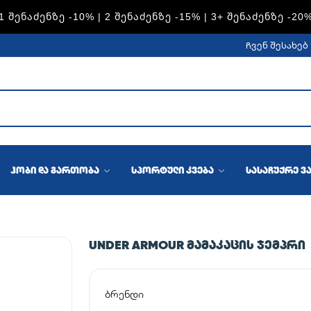
S — 1 ᲨᲔᲜᲐᲫᲔᲜᲖᲔ -15% | 2 ᲨᲔᲜᲐᲫᲔᲜᲖᲔ -20% | 3+ ᲨᲔᲜᲐᲫᲔᲜᲖ
ჩვენ შესახებ
ჰობი და გართობა
სპორტული კვება
სასაჩუქრე ვ
UNDER ARMOUR ᲛᲐᲛᲐᲙᲐᲪᲘᲡ ᲯᲔᲛᲞᲠᲘ
ბრენდი