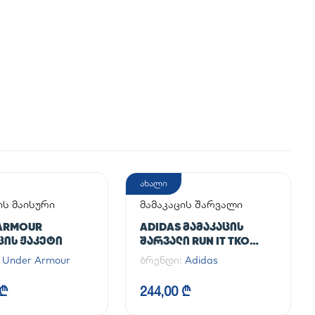
ახალი
ის მაისური
მამაკაცის შარვალი
ARMOUR
ADIDAS ᲛᲐᲛᲐᲙᲐᲪᲘᲡ
ᲪᲘᲡ ᲟᲐᲙᲔᲢᲘ
ᲨᲐᲠᲕᲐᲚᲘ RUN IT TKO
PANT
:
Under Armour
ბრენდი:
Adidas
 ₾
244,00 ₾