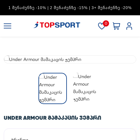
ADIDAS — 1 ᲨᲔᲜᲐᲫᲔᲜᲖᲔ -15% | 2 ᲨᲔᲜᲐᲫᲔᲜᲖᲔ -20% | 3+
ᲨᲔᲜᲐᲫᲔᲜᲖᲔ -30%
0
UNDER ARMOUR ᲛᲐᲛᲐᲙᲐᲪᲘᲡ ᲯᲔᲛᲞᲠᲘ