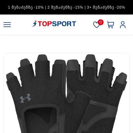
ADIDAS — 1 ᲨᲔᲜᲐᲫᲔᲜᲖᲔ -15% | 2 ᲨᲔᲜᲐᲫᲔᲜᲖᲔ -20% | 3+
ᲨᲔᲜᲐᲫᲔᲜᲖᲔ -30%
0