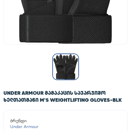
UNDER ARMOUR ᲛᲐᲛᲐᲙᲐᲪᲘᲡ ᲡᲐᲕᲐᲠᲯᲘᲨᲝ
ᲮᲔᲚᲗᲐᲗᲛᲐᲜᲘ M'S WEIGHTLIFTING GLOVES-BLK
ბრენდი
Under Armour