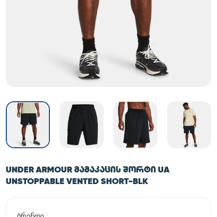
UNDER ARMOUR ᲛᲐᲛᲐᲙᲐᲪᲘᲡ ᲨᲝᲠᲢᲘ UA
UNSTOPPABLE VENTED SHORT-BLK
ბრენდი