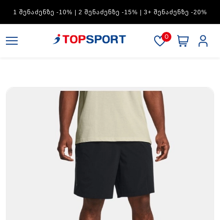
ADIDAS — 1 ᲨᲔᲜᲐᲫᲔᲜᲖᲔ -15% | 2 ᲨᲔᲜᲐᲫᲔᲜᲖᲔ -20% | 3+
ᲨᲔᲜᲐᲫᲔᲜᲖᲔ -30%
0