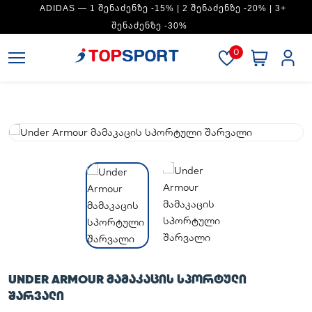
ADIDAS — 1 ᲨᲔᲜᲐᲫᲔᲜᲖᲔ -15% | 2 ᲨᲔᲜᲐᲫᲔᲜᲖᲔ -20% | 3+
ᲨᲔᲜᲐᲫᲔᲜᲖᲔ -30%
0
UNDER ARMOUR ᲛᲐᲛᲐᲙᲐᲪᲘᲡ ᲡᲞᲝᲠᲢᲣᲚᲘ
ᲨᲐᲠᲕᲐᲚᲘ