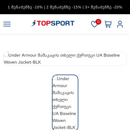
ADIDAS — 1 ᲨᲔᲜᲐᲫᲔᲜᲖᲔ -15% | 2 ᲨᲔᲜᲐᲫᲔᲜᲖᲔ -20% | 3+
ᲨᲔᲜᲐᲫᲔᲜᲖᲔ -30%
0