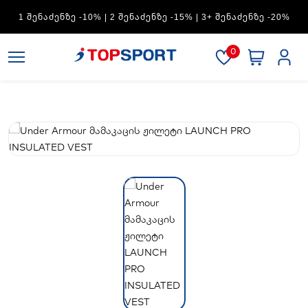
ADIDAS — 1 ᲨᲔᲜᲐᲫᲔᲜᲖᲔ -15% | 2 ᲨᲔᲜᲐᲫᲔᲜᲖᲔ -20% | 3+
ᲨᲔᲜᲐᲫᲔᲜᲖᲔ -30%
0