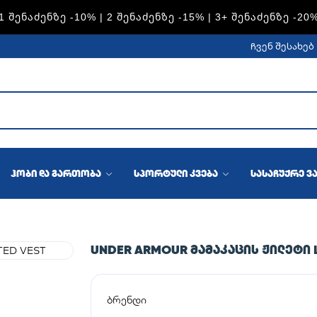
1 ᲨᲔᲜᲐᲫᲔᲜᲖᲔ -10% | 2 ᲨᲔᲜᲐᲫᲔᲜᲖᲔ -15% | 3+ ᲨᲔᲜᲐᲫᲔᲜᲖᲔ -20
ჩვენ შესახებ
ჰობი და გართობა
სპორტული კვება
სასაჩუქრე ვ
UNDER ARMOUR ᲛᲐᲛᲐᲙᲐᲪᲘᲡ ᲟᲘᲚᲔᲢᲘ 
ბრენდი