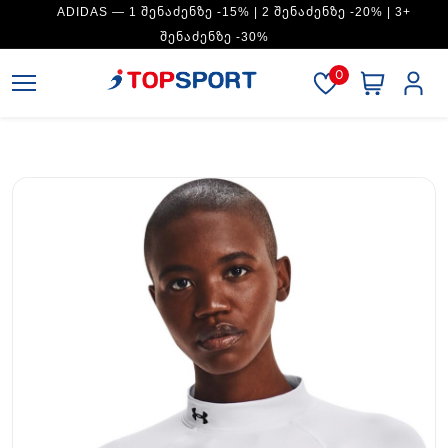
ADIDAS — 1 ᲨᲔᲜᲐᲫᲔᲜᲖᲔ -15% | 2 ᲨᲔᲜᲐᲫᲔᲜᲖᲔ -20% | 3+
ᲨᲔᲜᲐᲫᲔᲜᲖᲔ -30%
0