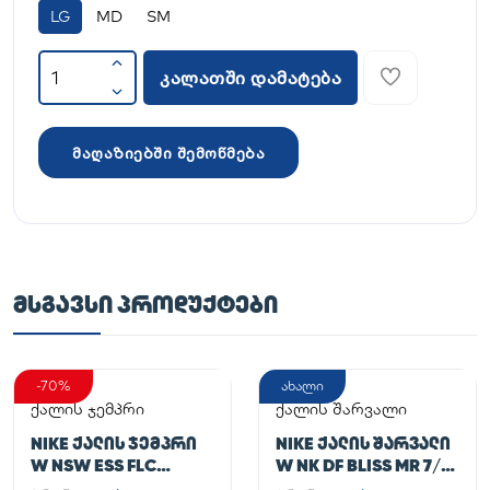
LG
MD
SM
კალათში დამატება
მაღაზიებში შემოწმება
ᲛᲡᲒᲐᲕᲡᲘ ᲞᲠᲝᲓᲣᲥᲢᲔᲑᲘ
-70%
ახალი
ქალის ჯემპრი
ქალის შარვალი
NIKE ᲥᲐᲚᲘᲡ ᲯᲔᲛᲞᲠᲘ
NIKE ᲥᲐᲚᲘᲡ ᲨᲐᲠᲕᲐᲚᲘ
W NSW ESS FLC
W NK DF BLISS MR 7/8
HOODIE CLCTN RE
JOGGER