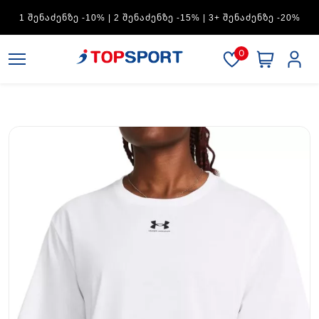
ADIDAS — 1 ᲨᲔᲜᲐᲫᲔᲜᲖᲔ -15% | 2 ᲨᲔᲜᲐᲫᲔᲜᲖᲔ -20% | 3+
ᲨᲔᲜᲐᲫᲔᲜᲖᲔ -30%
0