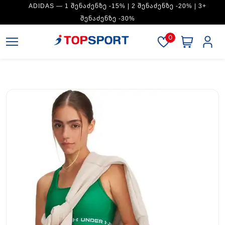
ADIDAS — 1 ᲨᲔᲜᲐᲫᲔᲜᲖᲔ -15% | 2 ᲨᲔᲜᲐᲫᲔᲜᲖᲔ -20% | 3+
ᲨᲔᲜᲐᲫᲔᲜᲖᲔ -30%
0