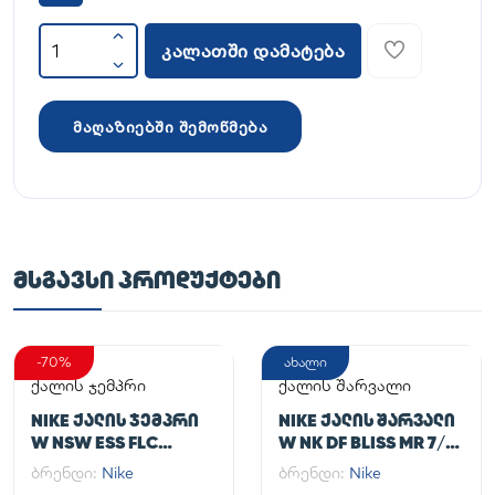
კალათში დამატება
მაღაზიებში შემოწმება
ᲛᲡᲒᲐᲕᲡᲘ ᲞᲠᲝᲓᲣᲥᲢᲔᲑᲘ
-70%
ახალი
ქალის ჯემპრი
ქალის შარვალი
NIKE ᲥᲐᲚᲘᲡ ᲯᲔᲛᲞᲠᲘ
NIKE ᲥᲐᲚᲘᲡ ᲨᲐᲠᲕᲐᲚᲘ
W NSW ESS FLC
W NK DF BLISS MR 7/8
HOODIE CLCTN RE
JOGGER
ბრენდი:
Nike
ბრენდი:
Nike