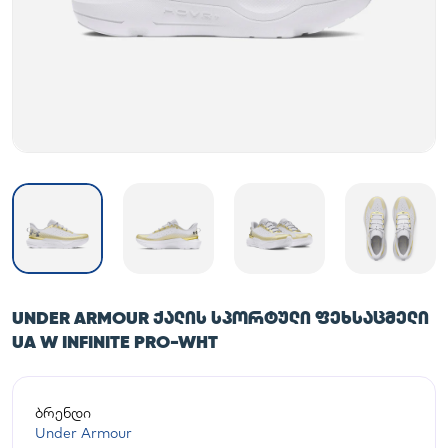
UNDER ARMOUR ᲥᲐᲚᲘᲡ ᲡᲞᲝᲠᲢᲣᲚᲘ ᲤᲔᲮᲡᲐᲪᲛᲔᲚᲘ
UA W INFINITE PRO-WHT
ბრენდი
Under Armour