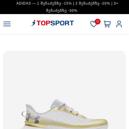
ADIDAS — 1 ᲨᲔᲜᲐᲫᲔᲜᲖᲔ -15% | 2 ᲨᲔᲜᲐᲫᲔᲜᲖᲔ -20% | 3+
ᲨᲔᲜᲐᲫᲔᲜᲖᲔ -30%
0