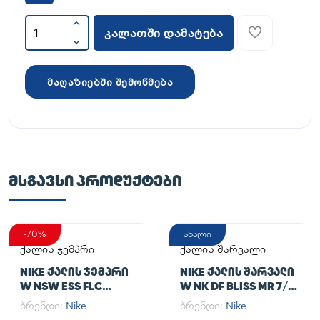
კალათში დამატება
მაღაზიებში შემოწმება
ᲛᲡᲒᲐᲕᲡᲘ ᲞᲠᲝᲓᲣᲥᲢᲔᲑᲘ
-70%
ახალი
ქალის ჯემპრი
ქალის შარვალი
NIKE ᲥᲐᲚᲘᲡ ᲯᲔᲛᲞᲠᲘ
NIKE ᲥᲐᲚᲘᲡ ᲨᲐᲠᲕᲐᲚᲘ
W NSW ESS FLC
W NK DF BLISS MR 7/8
HOODIE CLCTN RE
JOGGER
ბრენდი:
Nike
ბრენდი:
Nike