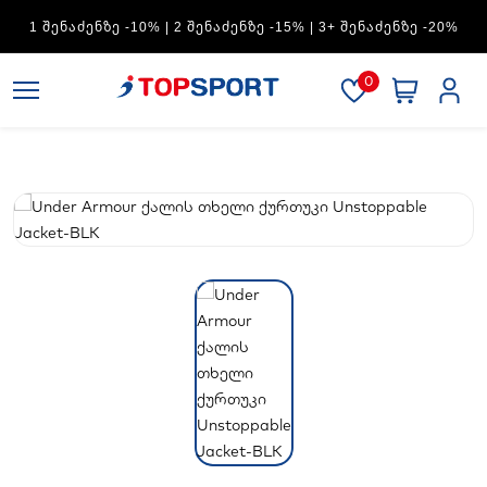
1 ᲨᲔᲜᲐᲫᲔᲜᲖᲔ -10% | 2 ᲨᲔᲜᲐᲫᲔᲜᲖᲔ -15% | 3+ ᲨᲔᲜᲐᲫᲔᲜᲖᲔ -20%
0