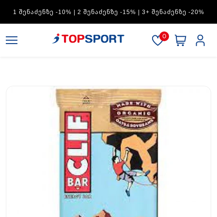
1 ᲨᲔᲜᲐᲫᲔᲜᲖᲔ -10% | 2 ᲨᲔᲜᲐᲫᲔᲜᲖᲔ -15% | 3+ ᲨᲔᲜᲐᲫᲔᲜᲖᲔ -20%
0