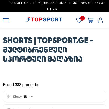
10% OFF ON 1 ITEM | 15% OFF ON 2 ITEMS | 20% OFF ON 3+
ITEMS
0
SHORTS | TOPSPORT.GE -
ᲛᲣᲚᲢᲘᲑᲠᲔᲜᲓᲣᲚᲘ
ᲡᲞᲝᲠᲢᲣᲚᲘ ᲛᲐᲦᲐᲖᲘᲐ
Found 383 products
Show:
18