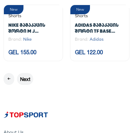
New
New
Shorts
Shorts
NIKE ᲛᲐᲛᲐᲙᲐᲪᲘᲡ
ADIDAS ᲛᲐᲛᲐᲙᲐᲪᲘᲡ
ᲨᲝᲠᲢᲘ M J
ᲨᲝᲠᲢᲘ TF BASE
JUMPMAN FLC SHORT
SHORT T
Brand:
Nike
Brand:
Adidas
2
GEL 155.00
GEL 122.00
Next
About Us