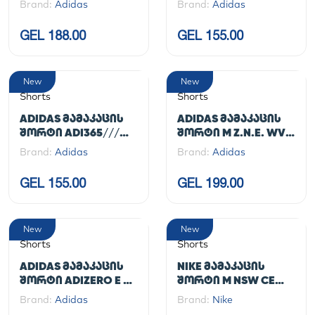
Brand:
Adidas
Brand:
Adidas
GEL 188.00
GEL 155.00
New
New
Shorts
Shorts
ADIDAS ᲛᲐᲛᲐᲙᲐᲪᲘᲡ
ADIDAS ᲛᲐᲛᲐᲙᲐᲪᲘᲡ
ᲨᲝᲠᲢᲘ ADI365///
ᲨᲝᲠᲢᲘ M Z.N.E. WV
SHO M
SHO
Brand:
Adidas
Brand:
Adidas
GEL 155.00
GEL 199.00
New
New
Shorts
Shorts
ADIDAS ᲛᲐᲛᲐᲙᲐᲪᲘᲡ
NIKE ᲛᲐᲛᲐᲙᲐᲪᲘᲡ
ᲨᲝᲠᲢᲘ ADIZERO E S
ᲨᲝᲠᲢᲘ M NSW CE
TGT
SHORT WVN FLOW
Brand:
Adidas
Brand:
Nike