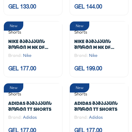
GEL 133.00
GEL 144.00
New
New
Shorts
Shorts
NIKE ᲛᲐᲛᲐᲙᲐᲪᲘᲡ
NIKE ᲛᲐᲛᲐᲙᲐᲪᲘᲡ
ᲨᲝᲠᲢᲘ M NK DF
ᲨᲝᲠᲢᲘ M NK DF
STRIDE 5IN BF SHRT
STRIDE 7IN BF SHRT
Brand:
Nike
Brand:
Nike
GEL 177.00
GEL 199.00
New
New
Shorts
Shorts
ADIDAS ᲛᲐᲛᲐᲙᲐᲪᲘᲡ
ADIDAS ᲛᲐᲛᲐᲙᲐᲪᲘᲡ
ᲨᲝᲠᲢᲘ TT SHORTS
ᲨᲝᲠᲢᲘ TT SHORTS
Brand:
Adidas
Brand:
Adidas
GEL 177.00
GEL 177.00