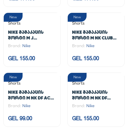
New
New
Shorts
Shorts
NIKE ᲛᲐᲛᲐᲙᲐᲪᲘᲡ
NIKE ᲛᲐᲛᲐᲙᲐᲪᲘᲡ
ᲨᲝᲠᲢᲘ M J
ᲨᲝᲠᲢᲘ M NK CLUB
JUMPMAN FLC SHORT
SHORT WVN
Brand:
Nike
Brand:
Nike
2
GEL 155.00
GEL 155.00
New
New
Shorts
Shorts
NIKE ᲛᲐᲛᲐᲙᲐᲪᲘᲡ
NIKE ᲛᲐᲛᲐᲙᲐᲪᲘᲡ
ᲨᲝᲠᲢᲘ M NK DF ACD+
ᲨᲝᲠᲢᲘ M NK DF
SHORT GX HBR
CHALLENGER 5BF
Brand:
Nike
Brand:
Nike
SHORT
GEL 99.00
GEL 155.00