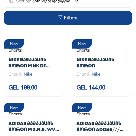
Sort by:
აირჩიეთ ფილტრი
Filters
New
New
Shorts
Shorts
NIKE ᲛᲐᲛᲐᲙᲐᲪᲘᲡ
NIKE ᲛᲐᲛᲐᲙᲐᲪᲘᲡ
ᲨᲝᲠᲢᲘ M NK DF
ᲨᲝᲠᲢᲘ
STRIDE 2IN1 SHRT 7IN
Brand:
Nike
Brand:
Nike
GEL 199.00
GEL 144.00
New
New
Shorts
Shorts
ADIDAS ᲛᲐᲛᲐᲙᲐᲪᲘᲡ
ADIDAS ᲛᲐᲛᲐᲙᲐᲪᲘᲡ
ᲨᲝᲠᲢᲘ M Z.N.E. WV
ᲨᲝᲠᲢᲘ ADI365///
SHO
SHO M